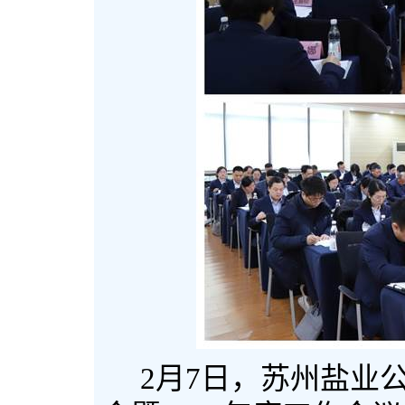
2
月
7
日，苏州盐业