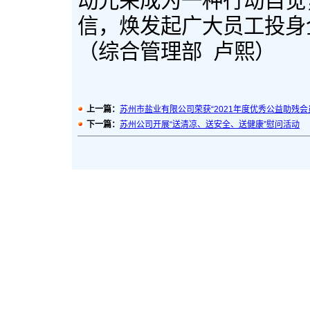
动光荣成为一种行动自觉
信，焕发起广大员工投身
（综合管理部
卢熙）
上一篇：
苏州市盐业有限公司荣获“2021年度优秀公益助残会
下一篇：
苏州公司开展“送清凉、送安全、送健康”慰问活动