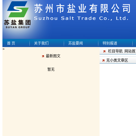
首 页
关于我们
苏盐要闻
特别报道
>
栏目导航
网站首
最新图文
无小类文章区
暂无